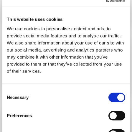
La tua Vendita Semplice e in Cloud
Vedi dettagli
This website uses cookies
We use cookies to personalise content and ads, to
provide social media features and to analyse our traffic.
We also share information about your use of our site with
our social media, advertising and analytics partners who
may combine it with other information that you’ve
Impianti Smarty
provided to them or that they’ve collected from your use
of their services.
La tua Manutenzione Impianti Semplice e in Cloud
Vedi dettagli
Consent
Necessary
Selection
Preferences