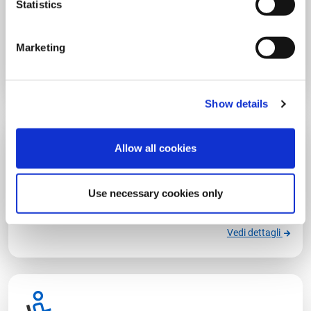
Thermo Smarty
Statistics
La tua Manutenzione Caldaie e Condizionatori
Semplice e in Cloud
Marketing
Vedi dettagli
Show details
Allow all cookies
Manutenzione Smarty
Use necessary cookies only
La tua Assistenza Prodotti Semplice e in Cloud
Vedi dettagli