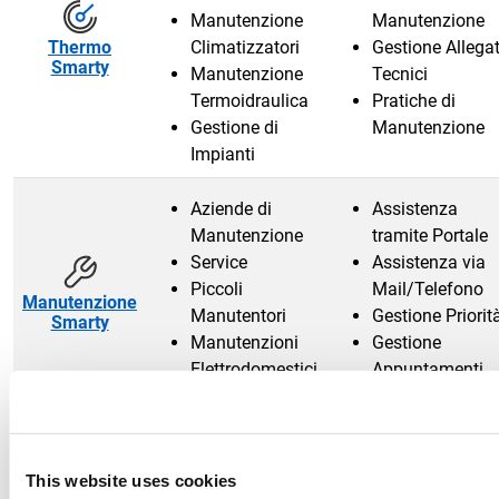
Manutenzione
Manutenzione
Thermo
Climatizzatori
Gestione Allegat
Smarty
Manutenzione
Tecnici
Termoidraulica
Pratiche di
Gestione di
Manutenzione
Impianti
Aziende di
Assistenza
Manutenzione
tramite Portale
Service
Assistenza via
Piccoli
Mail/Telefono
Manutenzione
Manutentori
Gestione Priorit
Smarty
Manutenzioni
Gestione
Elettrodomestici
Appuntamenti
e Telefonia
Aziende
Anagrafiche
Vettori
Veicoli
This website uses cookies