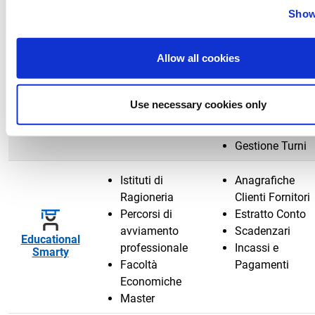
portineria
Multisede e
Show
Multilungua
Allow all cookies
Piccole Aziende
Cartellino del
Artigiani
Dipendente
Officine
Rilevazioni
Use necessary cookies only
Fluida
Cooperative
Presenze
Ferie e Permess
Gestione Turni
Istituti di
Anagrafiche
Ragioneria
Clienti Fornitori
Percorsi di
Estratto Conto
avviamento
Scadenzari
Educational
professionale
Incassi e
Smarty
Facoltà
Pagamenti
Economiche
Master