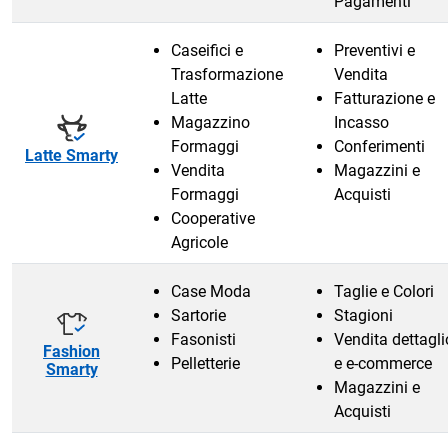
Pagamenti
Caseifici e
Preventivi e
Trasformazione
Vendita
Latte
Fatturazione e
Magazzino
Incasso
Formaggi
Conferimenti
Latte Smarty
Vendita
Magazzini e
Formaggi
Acquisti
Cooperative
Agricole
Case Moda
Taglie e Colori
Sartorie
Stagioni
Fasonisti
Vendita dettagli
Fashion
Pelletterie
e e-commerce
Smarty
Magazzini e
Acquisti