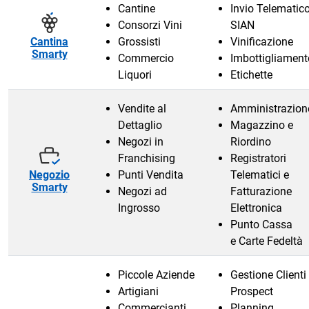
Cantine
Invio Telematic
Consorzi Vini
SIAN
Cantina
Grossisti
Vinificazione
Smarty
Commercio
Imbottigliament
Liquori
Etichette
Vendite al
Amministrazion
Dettaglio
Magazzino e
Negozi in
Riordino
Franchising
Registratori
Negozio
Punti Vendita
Telematici e
Smarty
Negozi ad
Fatturazione
Ingrosso
Elettronica
Punto Cassa
e Carte Fedeltà
Piccole Aziende
Gestione Clienti
Artigiani
Prospect
Commercianti
Planning