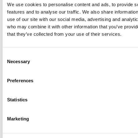
Padroncini
Scadenzari
We use cookies to personalise content and ads, to provide s
Logistica
Gestione
Auto Smarty
features and to analyse our traffic. We also share informatio
Rifornimenti
use of our site with our social media, advertising and analyti
Car Sharing, Car
who may combine it with other information that you’ve provid
Pooling
that they’ve collected from your use of their services.
Piccole Aziende
Centralino in
Artigiani
APP
Consent
Commercianti
Chiamate
Necessary
Selection
Centralino
Cooperative
all'Estero
Smarty
Riconoscimento
Preferences
del Numero
Video Assistenz
Statistics
Piccole Aziende
Registrazione
Studi
Autonoma
Marketing
Professionali
Privacy e
Reception
Coworking
Sicurezza
Smarty
Servizi di
Stampa Badge